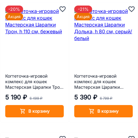
-20%
-21%
Акция
Акция
Когтеточка-игровой
Когтеточка-игровой
комлекс для кошек
комлекс для кошек
Мастерская Царапки Трон,
Мастерская Царапки
h 110 см, бежевый
Долька, h 80 см, серый/
5 190 ₽
5 390 ₽
белый
6 499 ₽
6 799 ₽
В корзину
В корзину