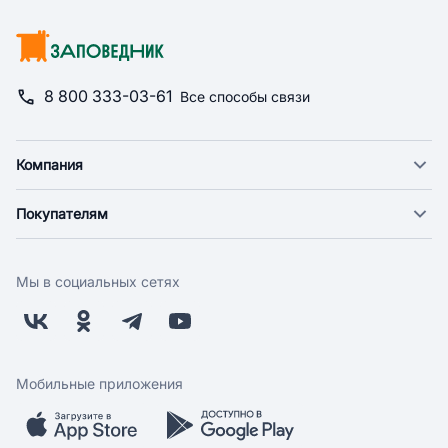
8 800 333-03-61
Все способы связи
Компания
О компании
Покупателям
Новости
Доставка
Фонд "Счастье в дом"
Оплата
Поставщикам
Мы в социальных сетях
Возврат
Арендодателям
Бонусная программа
Заводчикам
Магазины
Контакты
Скидки и акции
Обратная связь
Мобильные приложения
Бренды
Мобильное приложение