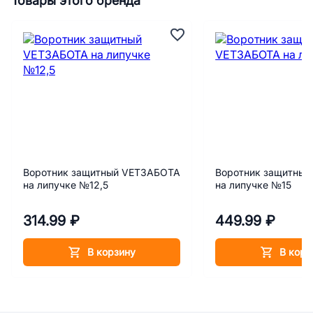
Товары этого бренда
Воротник защитный VETЗАБОТА
Воротник защитны
на липучке №12,5
на липучке №15
314.99 ₽
449.99 ₽
В корзину
В корз