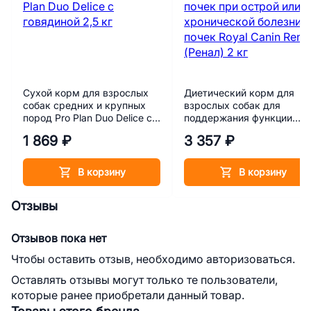
Сухой корм для взрослых
Диетический корм для
собак средних и крупных
взрослых собак для
пород Pro Plan Duo Delice с
поддержания функции
говядиной 2,5 кг
почек при острой или
1 869 ₽
3 357 ₽
хронической болезни поч
Royal Canin Renal (Ренал) 
кг
В корзину
В корзину
Отзывы
Отзывов пока нет
Чтобы оставить отзыв, необходимо авторизоваться.
Оставлять отзывы могут только те пользователи,
которые ранее приобретали данный товар.