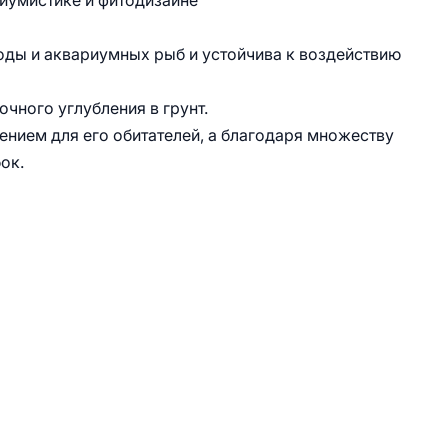
иумистике и фитодизайне
оды и аквариумных рыб и устойчива к воздействию
чного углубления в грунт.
нием для его обитателей, а благодаря множеству
ок.