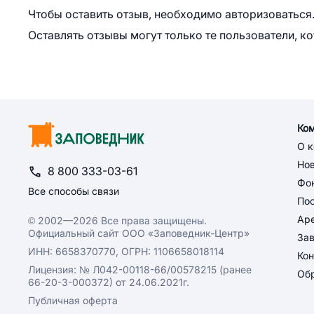
Чтобы оставить отзыв, необходимо авторизоваться
Оставлять отзывы могут только те пользователи, к
Ко
О 
Но
8 800 333-03-61
Фон
Все способы связи
По
Ар
© 2002—2026 Все права защищены.
Официальный сайт ООО «Заповедник-Центр»
За
ИНН: 6658370770, ОГРН: 1106658018114
Кон
Лицензия: № Л042-00118-66/00578215 (ранее
Обр
66-20-3-000372) от 24.06.2021г.
Публичная оферта