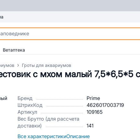
ма
Ветаптека
риумов
Гроты для аквариумов
естовик с мхом малый 7,5*6,5*5 
Бренд
Prime
ШтрихКод
4626017003719
Артикул
109165
Вес Брутто (для рассчета
доставки)
141
Все характеристики
Описание