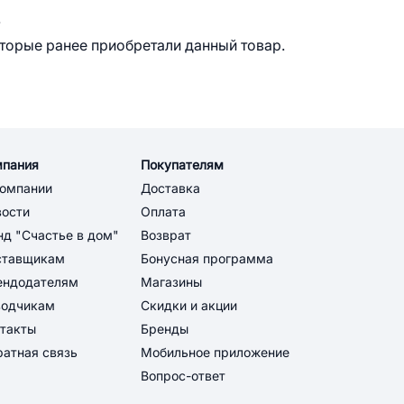
.
оторые ранее приобретали данный товар.
мпания
Покупателям
компании
Доставка
вости
Оплата
д "Счастье в дом"
Возврат
ставщикам
Бонусная программа
ендодателям
Магазины
водчикам
Скидки и акции
такты
Бренды
атная связь
Мобильное приложение
Вопрос-ответ