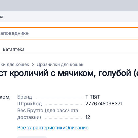
ма
Ветаптека
ки для кошек
Дразнилки для кошек
т кроличий с мячиком, голубой (
Бренд
TiTBiT
ШтрихКод
2776745098371
Вес Брутто (для рассчета
доставки)
12
Все характеристики
Описание