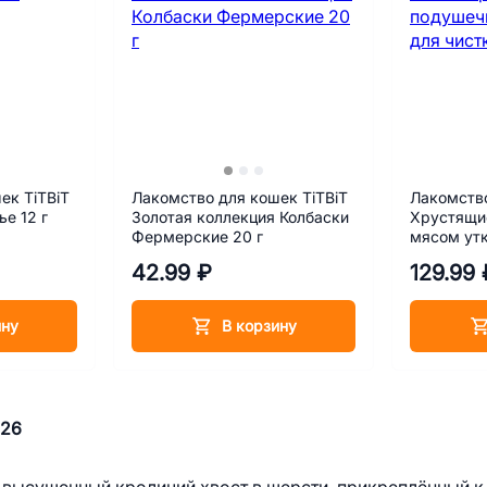
ек TiTBiT
Лакомство для кошек TiTBiT
Лакомство
е 12 г
Золотая коллекция Колбаски
Хрустящи
Фермерские 20 г
мясом утк
60 г
42.99 ₽
129.99 
ину
В корзину
026