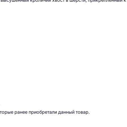
 высушенный кроличий хвост в шерсти, прикреплённый к
.
оторые ранее приобретали данный товар.