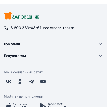
8 800 333-03-61
Все способы связи
Компания
О компании
Покупателям
Новости
Доставка
Фонд "Счастье в дом"
Оплата
Поставщикам
Мы в социальных сетях
Возврат
Арендодателям
Бонусная программа
Заводчикам
Магазины
Контакты
Скидки и акции
Обратная связь
Мобильные приложения
Бренды