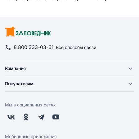
8 800 333-03-61
Все способы связи
Компания
О компании
Покупателям
Новости
Доставка
Фонд "Счастье в дом"
Оплата
Поставщикам
Мы в социальных сетях
Возврат
Арендодателям
Бонусная программа
Заводчикам
Магазины
Контакты
Скидки и акции
Обратная связь
Мобильные приложения