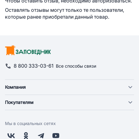
Чтобы оставить отзыв, необходимо авторизоваться.
Оставлять отзывы могут только те пользователи,
которые ранее приобретали данный товар.
8 800 333-03-61
Все способы связи
Компания
О компании
Покупателям
Новости
Доставка
Фонд "Счастье в дом"
Оплата
Поставщикам
Мы в социальных сетях
Возврат
Арендодателям
Бонусная программа
Заводчикам