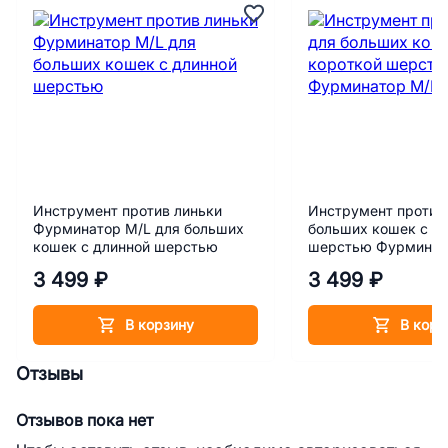
Инструмент против линьки
Инструмент против
Фурминатор M/L для больших
больших кошек с к
кошек c длинной шерстью
шерстью Фурминат
3 499 ₽
3 499 ₽
В корзину
В корз
Отзывы
Отзывов пока нет