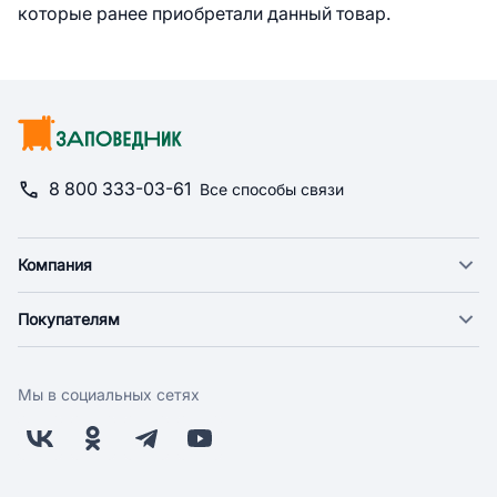
которые ранее приобретали данный товар.
8 800 333-03-61
Все способы связи
Компания
О компании
Покупателям
Новости
Доставка
Фонд "Счастье в дом"
Оплата
Поставщикам
Мы в социальных сетях
Возврат
Арендодателям
Бонусная программа
Заводчикам
Магазины
Контакты