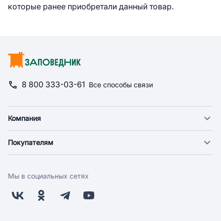
которые ранее приобретали данный товар.
8 800 333-03-61
Все способы связи
Компания
О компании
Покупателям
Новости
Доставка
Фонд "Счастье в дом"
Оплата
Поставщикам
Мы в социальных сетях
Возврат
Арендодателям
Бонусная программа
Заводчикам
Магазины
Контакты