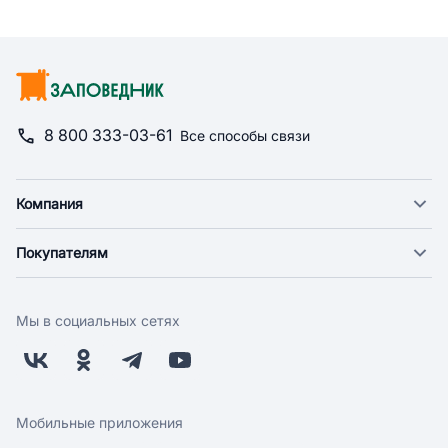
8 800 333-03-61
Все способы связи
Компания
О компании
Покупателям
Новости
Доставка
Фонд "Счастье в дом"
Оплата
Поставщикам
Мы в социальных сетях
Возврат
Арендодателям
Бонусная программа
Заводчикам
Магазины
Контакты
Скидки и акции
Обратная связь
Мобильные приложения
Бренды