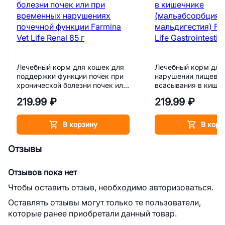
Лечебный корм для кошек для
Лечебный корм для
поддержки функции почек при
нарушении пищевар
хронической болезни почек или
всасывания в кише
при временных нарушениях
(мальабсорбция/ма
219.99 ₽
219.99 ₽
почечной функции Farmina Vet
Farmina Vet Life Gast
Life Renal 85 г
85 г
В корзину
В корз
Отзывы
Отзывов пока нет
Чтобы оставить отзыв, необходимо авторизоваться.
Оставлять отзывы могут только те пользователи,
которые ранее приобретали данный товар.