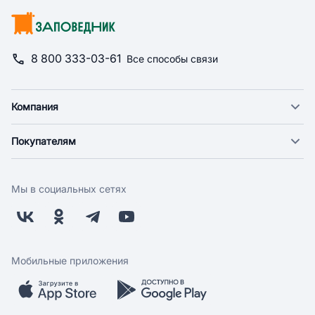
8 800 333-03-61
Все способы связи
Компания
О компании
Покупателям
Новости
Доставка
Фонд "Счастье в дом"
Оплата
Поставщикам
Мы в социальных сетях
Возврат
Арендодателям
Бонусная программа
Заводчикам
Магазины
Контакты
Скидки и акции
Обратная связь
Мобильные приложения
Бренды
Мобильное приложение
Вопрос-ответ