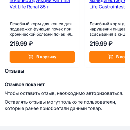
Лечебный корм для кошек для
Лечебный корм для
поддержки функции почек при
нарушении пищевар
хронической болезни почек или
всасывания в кише
при временных нарушениях
(мальабсорбция/ма
219.99 ₽
219.99 ₽
почечной функции Farmina Vet
Farmina Vet Life Gast
Life Renal 85 г
85 г
В корзину
В корз
Отзывы
Отзывов пока нет
Чтобы оставить отзыв, необходимо авторизоваться.
Оставлять отзывы могут только те пользователи,
которые ранее приобретали данный товар.