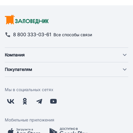
8 800 333-03-61
Все способы связи
Компания
О компании
Покупателям
Новости
Доставка
Фонд "Счастье в дом"
Оплата
Поставщикам
Мы в социальных сетях
Возврат
Арендодателям
Бонусная программа
Заводчикам
Магазины
Контакты
Скидки и акции
Обратная связь
Мобильные приложения
Бренды