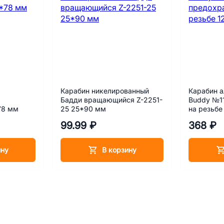
Карабин никелированный
Карабин а
Бадди вращающийся Z-2251-
Buddy №1
78 мм
25 25*90 мм
на резьбе
99.99 ₽
368 ₽
ину
В корзину