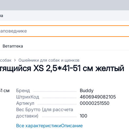
ма
Ветаптека
 собак
Ошейники для собак и щенков
тящийся XS 2,5*41-51 см желтый
Бренд
Buddy
ШтрихКод
4606949082105
Артикул
00000251550
Вес Брутто (для рассчета
доставки)
100
Все характеристики
Описание