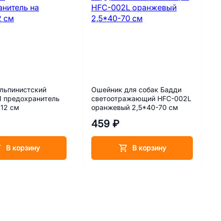
льпинистский
Ошейник для собак Бадди
1 предохранитель
светоотражающий HFC-002L
 12 см
оранжевый 2,5*40-70 см
459 ₽
В корзину
В корзину