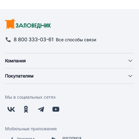
8 800 333-03-61
Все способы связи
Компания
О компании
Покупателям
Новости
Доставка
Фонд "Счастье в дом"
Оплата
Поставщикам
Мы в социальных сетях
Возврат
Арендодателям
Бонусная программа
Заводчикам
Магазины
Контакты
Скидки и акции
Обратная связь
Мобильные приложения
Бренды