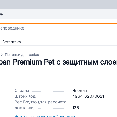
ма
Ветаптека
Пеленки для собак
pan Premium Pet с защитным слое
Страна
Япония
ШтрихКод
4964162070621
Вес Брутто (для рассчета
доставки)
135
Все характеристики
Описание