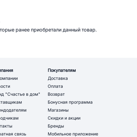
.
оторые ранее приобретали данный товар.
мпания
Покупателям
компании
Доставка
вости
Оплата
д "Счастье в дом"
Возврат
ставщикам
Бонусная программа
ендодателям
Магазины
водчикам
Скидки и акции
такты
Бренды
атная связь
Мобильное приложение