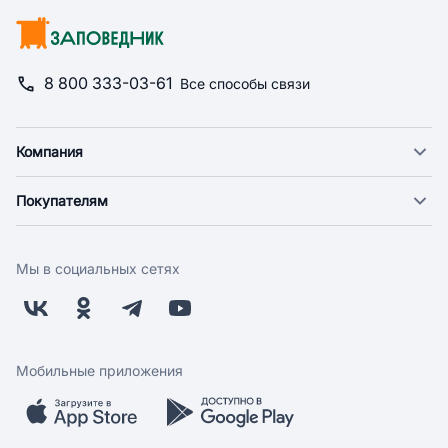
8 800 333-03-61
Все способы связи
Компания
О компании
Покупателям
Новости
Доставка
Фонд "Счастье в дом"
Оплата
Поставщикам
Мы в социальных сетях
Возврат
Арендодателям
Бонусная программа
Заводчикам
Магазины
Контакты
Скидки и акции
Обратная связь
Мобильные приложения
Бренды
Мобильное приложение
Вопрос-ответ