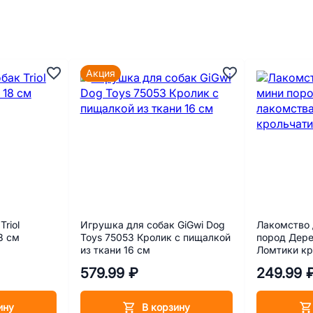
Акция
riol
Игрушка для собак GiGwi Dog
Лакомство 
8 см
Toys 75053 Кролик с пищалкой
пород Дере
из ткани 16 см
Ломтики кр
579.99 ₽
249.99 
ину
В корзину