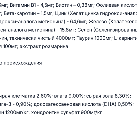
6мг; Витамин В1 - 4,5мг; Биотин – 0,38мг; Фолиевая кислот
г; Бета-каротин – 1,5мг; Цинк (Хелат цинка гидрокси-анал
дрокси-аналога метионина) - 64,6мг; Железо (Хелат жел
кси-аналога метионина) - 15,8мг; Селен (Селенизированн
н, технически чистый 4000мг; Таурин 1000мг; L-карнит
я 100мг; экстракт розмарина
го происхождения
рая клетчатка 2,60%; влага 9,00%; сырая зола 8,30%;
ега-3 - 0,90%; докозагексаеновая кислота (DHA) 0,50%;
н 1200мг/кг; хондроитин сульфат 900мг/кг