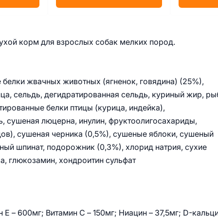
ухой корм для взрослых собак мелких пород.
 белки жвачных животных (ягненок, говядина) (25%),
ца, сельдь, дегидратированная сельдь, куриный жир, ры
тированные белки птицы (курица, индейка),
, сушеная люцерна, инулин, фруктоолигосахариды,
в), сушеная черника (0,5%), сушеные яблоки, сушеный
ный шпинат, подорожник (0,3%), хлорид натрия, сухие
а, глюкозамин, хондроитин сульфат
 Е – 600мг; Витамин С – 150мг; Ниацин – 37,5мг; D-кальц