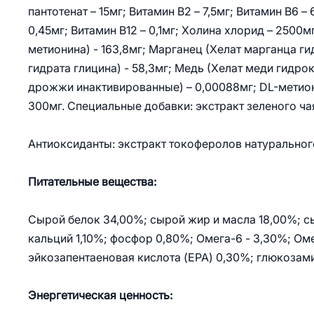
пантотенат – 15мг; Витамин В2 – 7,5мг; Витамин В6 – 
0,45мг; Витамин В12 – 0,1мг; Холина хлорид – 2500м
метионина) - 163,8мг; Марганец (Хелат марганца ги
гидрата глицина) - 58,3мг; Медь (Хелат меди гидро
дрожжи инактивированные) – 0,00088мг; DL-метиони
300мг. Специальные добавки: экстракт зеленого ча
Антиоксиданты: экстракт токоферолов натурально
Питательные вещества:
Сырой белок 34,00%; сырой жир и масла 18,00%; сы
кальций 1,10%; фосфор 0,80%; Омега-6 - 3,30%; Ом
эйкозапентаеновая кислота (EPA) 0,30%; глюкозами
Энергетическая ценность: