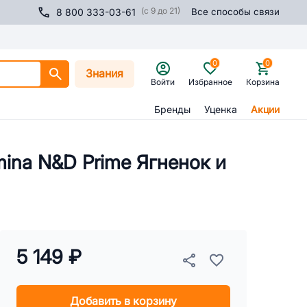
(с 9 до 21)
8 800 333-03-61
Все способы связи
0
0
Знания
Войти
Избранное
Корзина
Бренды
Уценка
Акции
ina N&D Prime Ягненок и
5 149 ₽
Добавить в корзину