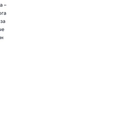
а –
ога
еза
ые
ин