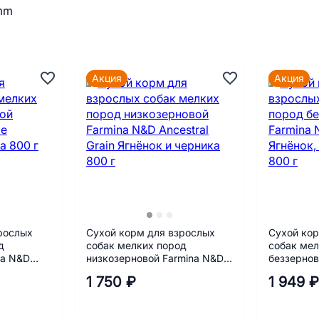
 mm
Акция
Акция
рослых
Сухой корм для взрослых
Сухой кор
д
собак мелких пород
собак мел
na N&D
низкозерновой Farmina N&D
беззернов
рника 800
Ancestral Grain Ягнёнок и
Pumpkin Я
1 750 ₽
1 949 ₽
черника 800 г
тыква 800