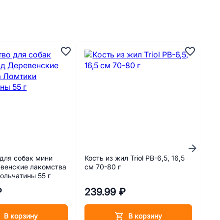
А
для собак мини
Кость из жил Triol PB-6,5, 16,5
Иг
венские лакомства
см 70-80 г
WO
ольчатины 55 г
пет
₽
239.99 ₽
39
В корзину
В корзину