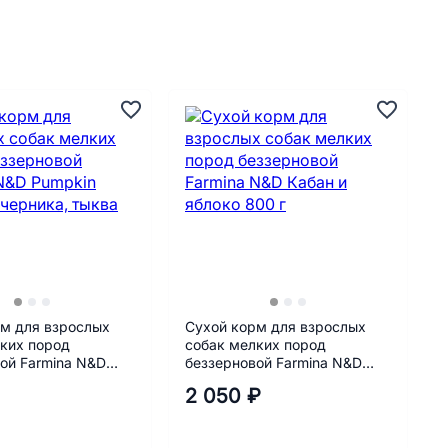
м для взрослых
Сухой корм для взрослых
ких пород
собак мелких пород
ой Farmina N&D
беззерновой Farmina N&D
гнёнок, черника,
Кабан и яблоко 800 г
2 050 ₽
 г