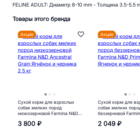
FELINE ADULT: Диаметр 8-10 mm - Толщина 3.5-5.5
Товары этого бренда
Акция
Акция
Сухой корм для взрослых
Сухой корм для вз
собак мелких пород
собак мелких поро
низкозерновой Farmina N&D
беззерновой Farmi
Ancestral Grain Ягнёнок и
Prime Ягненок и че
3 800 ₽
2 049 ₽
черника 2,5 кг
г