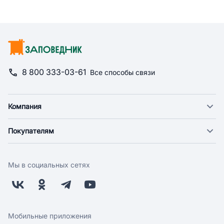
8 800 333-03-61
Все способы связи
Компания
О компании
Покупателям
Новости
Доставка
Фонд "Счастье в дом"
Оплата
Поставщикам
Мы в социальных сетях
Возврат
Арендодателям
Бонусная программа
Заводчикам
Магазины
Контакты
Скидки и акции
Обратная связь
Мобильные приложения