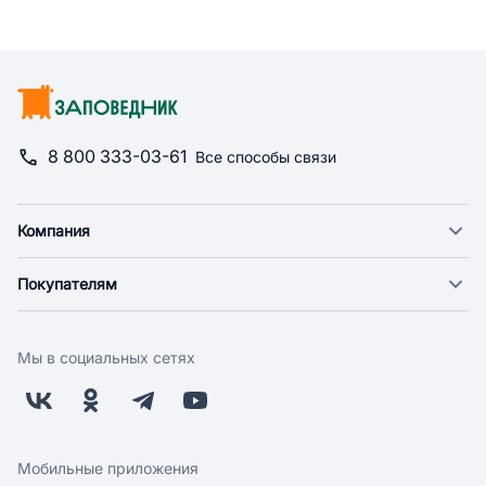
8 800 333-03-61
Все способы связи
Компания
О компании
Покупателям
Новости
Доставка
Фонд "Счастье в дом"
Оплата
Поставщикам
Мы в социальных сетях
Возврат
Арендодателям
Бонусная программа
Заводчикам
Магазины
Контакты
Скидки и акции
Обратная связь
Мобильные приложения