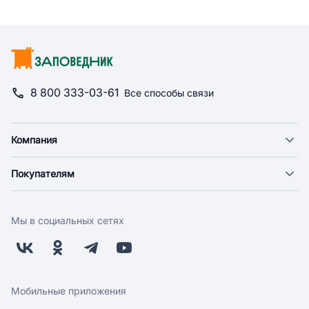
8 800 333-03-61
Все способы связи
Компания
О компании
Покупателям
Новости
Доставка
Фонд "Счастье в дом"
Оплата
Поставщикам
Мы в социальных сетях
Возврат
Арендодателям
Бонусная программа
Заводчикам
Магазины
Контакты
Скидки и акции
Обратная связь
Мобильные приложения
Бренды