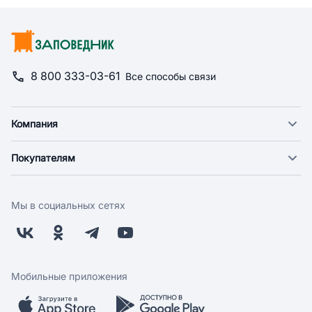
8 800 333-03-61
Все способы связи
Компания
О компании
Покупателям
Новости
Доставка
Фонд "Счастье в дом"
Оплата
Поставщикам
Мы в социальных сетях
Возврат
Арендодателям
Бонусная программа
Заводчикам
Магазины
Контакты
Скидки и акции
Обратная связь
Мобильные приложения
Бренды
Мобильное приложение