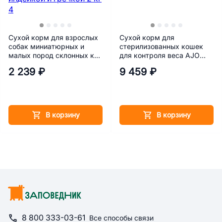
Сухой корм для взрослых
Сухой корм для
собак миниатюрных и
стерилизованных кошек
малых пород склонных к
для контроля веса AJO
аллергии AJO MINI
Weighr Control 10 кг
2 239 ₽
9 459 ₽
HYPOALLERGENIC с
индейкой и гречкой 2 кг
В корзину
В корзину
8 800 333-03-61
Все способы связи