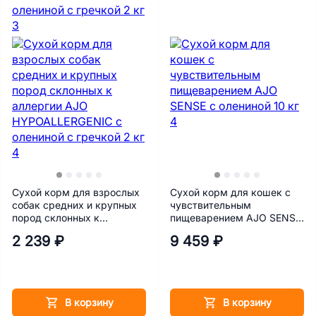
Сухой корм для взрослых
Сухой корм для кошек с
собак средних и крупных
чувствительным
пород склонных к
пищеварением AJO SENSE
аллергии AJO
с олениной 10 кг
2 239 ₽
9 459 ₽
HYPOALLERGENIC с
олениной с гречкой 2 кг
В корзину
В корзину