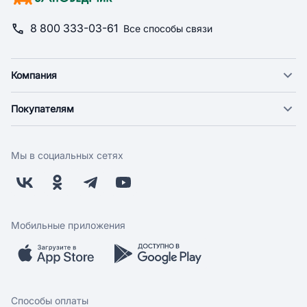
8 800 333-03-61
Все способы связи
Компания
О компании
Покупателям
Новости
Доставка
Фонд "Счастье в дом"
Оплата
Поставщикам
Мы в социальных сетях
Возврат
Арендодателям
Бонусная программа
Заводчикам
Магазины
Контакты
Скидки и акции
Обратная связь
Мобильные приложения
Бренды
Мобильное приложение
Вопрос-ответ
Способы оплаты