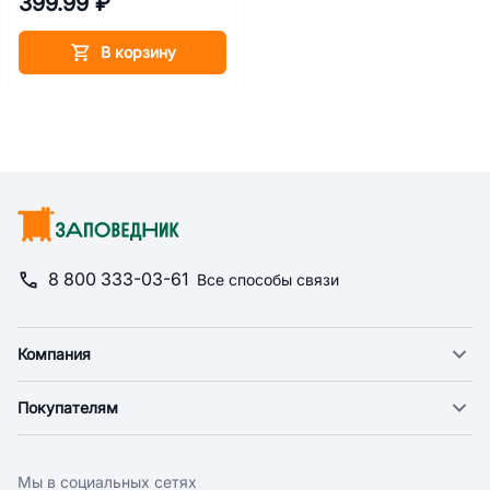
399.99 ₽
В корзину
8 800 333-03-61
Все способы связи
Компания
О компании
Покупателям
Новости
Доставка
Фонд "Счастье в дом"
Оплата
Поставщикам
Мы в социальных сетях