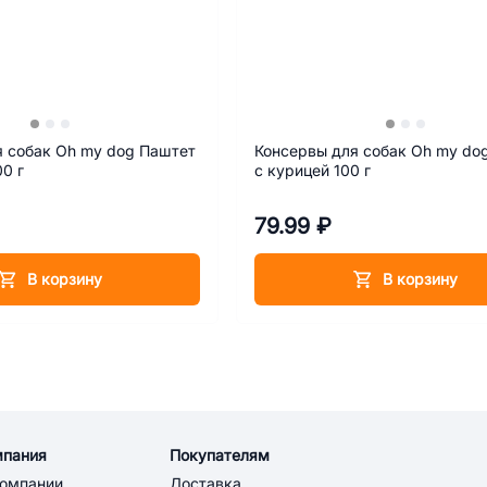
я собак Oh my dog Паштет
Консервы для собак Oh my do
00 г
с курицей 100 г
79.99 ₽
В корзину
В корзину
мпания
Покупателям
компании
Доставка