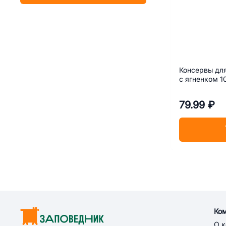
Консервы дл
с ягненком 1
79.99 ₽
Ко
О 