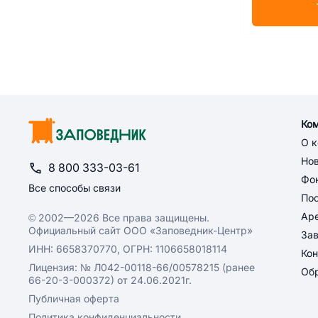
Ко
О 
Но
8 800 333-03-61
Фон
Все способы связи
По
Ар
© 2002—2026 Все права защищены.
Официальный сайт ООО «Заповедник-Центр»
За
ИНН: 6658370770, ОГРН: 1106658018114
Кон
Лицензия: № Л042-00118-66/00578215 (ранее
Обр
66-20-3-000372) от 24.06.2021г.
Публичная оферта
Политика конфиденциальности