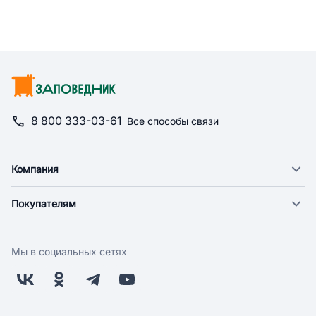
8 800 333-03-61
Все способы связи
Компания
О компании
Покупателям
Новости
Доставка
Фонд "Счастье в дом"
Оплата
Поставщикам
Мы в социальных сетях
Возврат
Арендодателям
Бонусная программа
Заводчикам
Магазины
Контакты