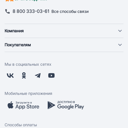
8 800 333-03-61
Все способы связи
Компания
О компании
Покупателям
Новости
Доставка
Фонд "Счастье в дом"
Оплата
Поставщикам
Мы в социальных сетях
Возврат
Арендодателям
Бонусная программа
Заводчикам
Магазины
Контакты
Скидки и акции
Обратная связь
Мобильные приложения
Бренды
Мобильное приложение
Вопрос-ответ
Способы оплаты