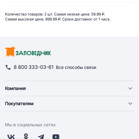
Сводная информация по категор
Количество товаров: 
2 шт. 
Самая низкая цена: 
59.99 ₽. 
Самая высокая цена: 
899.99 ₽. 
Сроки доставки: 
от 1 часа. 
8 800 333-03-61
Все способы связи
Компания
О компании
Покупателям
Новости
Доставка
Фонд "Счастье в дом"
Оплата
Поставщикам
Мы в социальных сетях
Возврат
Арендодателям
Бонусная программа