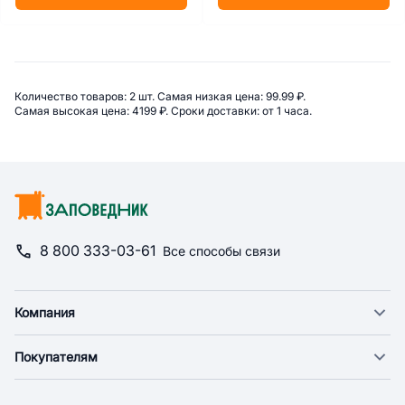
Сводная информация по категор
Количество товаров: 
2 шт. 
Самая низкая цена: 
99.99 ₽. 
Самая высокая цена: 
4199 ₽. 
Сроки доставки: 
от 1 часа. 
8 800 333-03-61
Все способы связи
Компания
О компании
Покупателям
Новости
Доставка
Фонд "Счастье в дом"