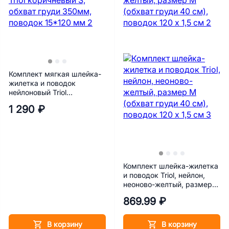
Комплект мягкая шлейка-
жилетка и поводок
нейлоновый Triol
коричневый S, обхват
1 290 ₽
груди 350мм, поводок
15*120 мм
Комплект шлейка-жилетка
и поводок Triol, нейлон,
неоново-желтый, размер
М (обхват груди 40 см),
869.99 ₽
поводок 120 х 1,5 см
В корзину
В корзину