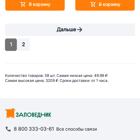
В корзину
В корзину
Дальше
1
2
Сводная информация по категор
Количество товаров: 
58 шт. 
Самая низкая цена: 
49.99 ₽. 
Самая высокая цена: 
3209 ₽. 
Сроки доставки: 
от 1 часа. 
8 800 333-03-61
Все способы связи