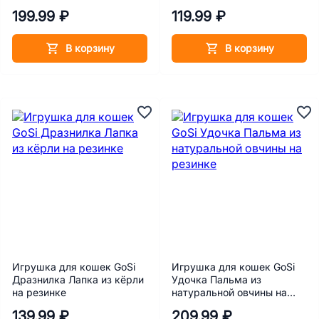
натуральной норки на
199.99 ₽
119.99 ₽
веревке
В корзину
В корзину
Игрушка для кошек GoSi
Игрушка для кошек GoSi
Дразнилка Лапка из кёрли
Удочка Пальма из
на резинке
натуральной овчины на
резинке
139.99 ₽
209.99 ₽