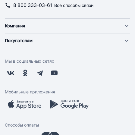
8 800 333-03-61
Все способы связи
Компания
О компании
Покупателям
Новости
Доставка
Фонд "Счастье в дом"
Оплата
Поставщикам
Мы в социальных сетях
Возврат
Арендодателям
Бонусная программа
Заводчикам
Магазины
Контакты
Скидки и акции
Обратная связь
Мобильные приложения
Бренды
Мобильное приложение
Вопрос-ответ
Способы оплаты