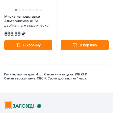
Миска на подставке
Альтернатива ALTA
двойная, с металлической
чашей, белый, 300 мл
699.99 ₽
В корзину
В корзину
Сводная информация по катего
Количество товаров: 
4 шт. 
Самая низкая цена: 
299.99 ₽. 
Самая высокая цена: 
1390 ₽. 
Сроки доставки: 
от 1 часа. 