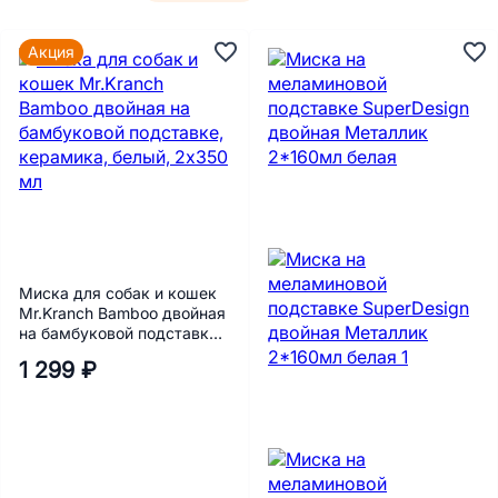
Акция
Миска для собак и кошек
Mr.Kranch Bamboo двойная
на бамбуковой подставке,
керамика, белый, 2х350
1 299 ₽
мл