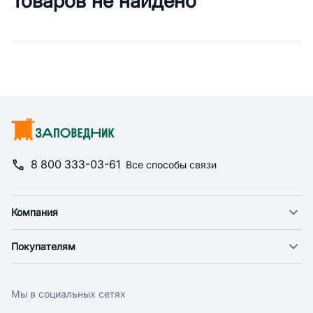
Товаров не найдено
Сводная информация по катего
8 800 333-03-61
Все способы связи
Компания
О компании
Покупателям
Новости
Доставка
Фонд "Счастье в дом"
Оплата
Поставщикам
Мы в социальных сетях
Возврат
Арендодателям