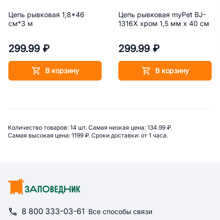
Цепь рывковая 1,8*46
Цепь рывковая myPet BJ-
см*3 м
1316X хром 1,5 мм х 40 см
299.99 ₽
299.99 ₽
В корзину
В корзину
Сводная информация по категори
Количество товаров: 
14 шт. 
Самая низкая цена: 
134.99 ₽. 
Самая высокая цена: 
1199 ₽. 
Сроки доставки: 
от 1 часа. 
8 800 333-03-61
Все способы связи