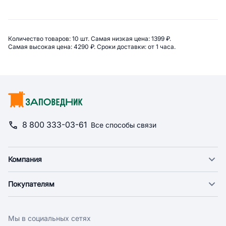
Сводная информация по категор
Количество товаров: 
10 шт. 
Самая низкая цена: 
1399 ₽. 
Самая высокая цена: 
4290 ₽. 
Сроки доставки: 
от 1 часа. 
8 800 333-03-61
Все способы связи
Компания
О компании
Покупателям
Новости
Доставка
Фонд "Счастье в дом"
Оплата
Поставщикам
Мы в социальных сетях