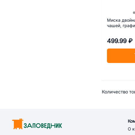
Миска двойн
чашей, графи
499.99 ₽
Сводная
Количество тов
Ко
О 