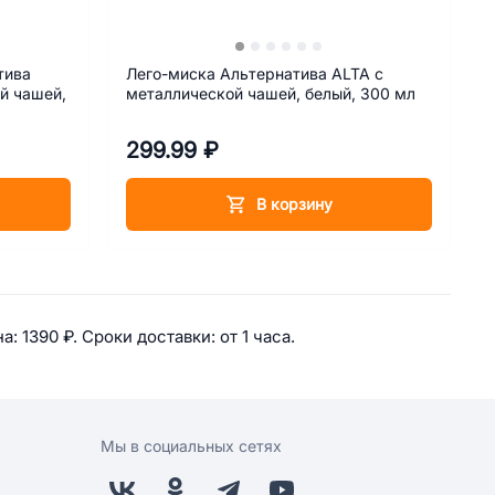
тива
Лего-миска Альтернатива ALTA с
й чашей,
металлической чашей, белый, 300 мл
299.99 ₽
В корзину
и для собак средних пород на п
а: 
1390 ₽. 
Сроки доставки: 
от 1 часа. 
Мы в социальных сетях