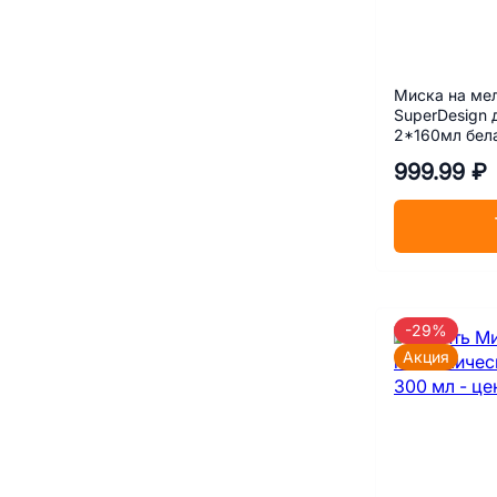
Миска на ме
SuperDesign 
2*160мл бел
999.99 ₽
-29%
Акция