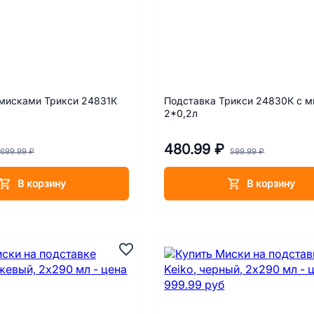
 мисками Трикси 24831К
Подставка Трикси 24830К с 
2*0,2л
480.99 ₽
699.99 ₽
599.99 ₽
В корзину
В корзину