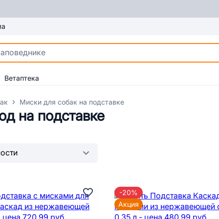
ма
Ветаптека
бак
Миски для собак на подставке
од на подставке
-20%
Акция