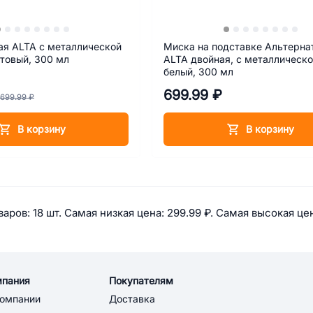
ая ALTA с металлической
Миска на подставке Альтерна
товый, 300 мл
ALTA двойная, с металлическо
белый, 300 мл
699.99 ₽
699.99 ₽
В корзину
В корзину
 информация по категории: Миск
аров: 
18 шт. 
Самая низкая цена: 
299.99 ₽. 
Самая высокая цен
мпания
Покупателям
компании
Доставка