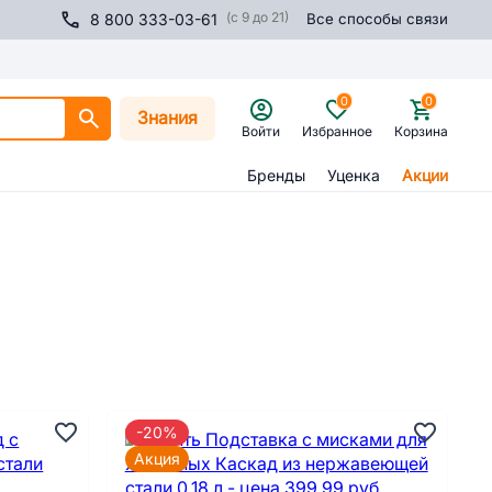
(с 9 до 21)
8 800 333-03-61
Все способы связи
0
0
Знания
Войти
Избранное
Корзина
Бренды
Уценка
Акции
-20%
Акция