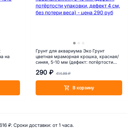
t
Грунт для аквариума Эко Грунт
на на
цветная мраморная крошка, красная/
синяя, 5-10 мм (дефект: потёртости
упаковки, дефект 4 см, без потери
290 ₽
веса)
414.99 ₽
В корзину
дки на аквариумы и террариумы
616 ₽. 
Сроки доставки: 
от 1 часа. 