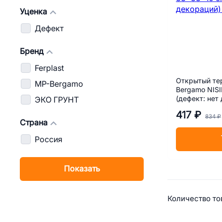
Уценка
Дефект
Бренд
Ferplast
Открытый те
MP-Bergamo
Bergamo NIS
(дефект: нет
ЭКО ГРУНТ
417 ₽
834 ₽
Страна
Россия
Показать
Сводная
Количество тов