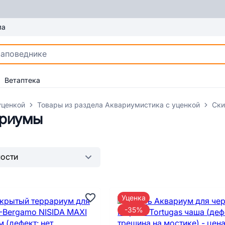
ма
Ветаптека
уценкой
Товары из раздела Аквариумистика с уценкой
Ски
ариумы
Уценка
-35%