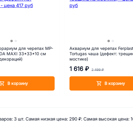
ррариум для черепах MP-
Аквариум для черепах Ferplas
IDA MAXI 33*33*10 cм
Tortugas чаша (дефект: трещи
 декораций)
мостике)
1 616 ₽
2 499 ₽
В корзину
В корзину
 информация по категории: Ски
аров: 
3 шт. 
Самая низкая цена: 
290 ₽. 
Самая высокая цена: 
1