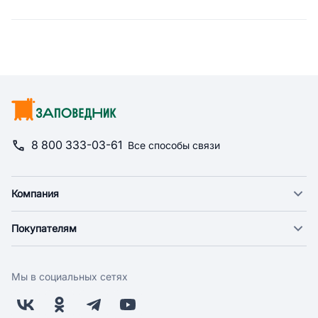
Сводная информация по катего
8 800 333-03-61
Все способы связи
Компания
О компании
Покупателям
Новости
Доставка
Фонд "Счастье в дом"
Оплата
Поставщикам
Мы в социальных сетях
Возврат
Арендодателям
Бонусная программа
Заводчикам