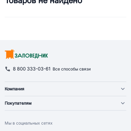
Товаров не найдено
Сводная информация по категор
8 800 333-03-61
Все способы связи
Компания
О компании
Покупателям
Новости
Доставка
Фонд "Счастье в дом"
Оплата
Поставщикам
Мы в социальных сетях
Возврат
Арендодателям