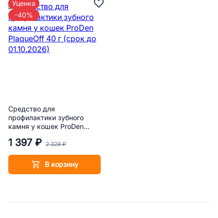
Уценка
-40%
Средство для
профилактики зубного
камня у кошек ProDen
PlaqueOff 40 г (срок до
1 397 ₽
01.10.2026)
2 329 ₽
В корзину