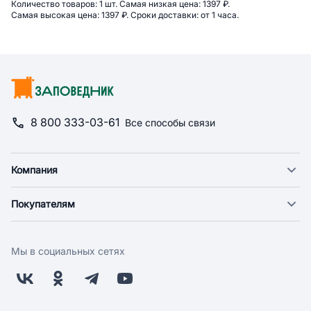
Сводная информация по категор
Количество товаров: 
1 шт. 
Самая низкая цена: 
1397 ₽. 
Самая высокая цена: 
1397 ₽. 
Сроки доставки: 
от 1 часа. 
8 800 333-03-61
Все способы связи
Компания
О компании
Покупателям
Новости
Доставка
Фонд "Счастье в дом"
Оплата
Поставщикам
Мы в социальных сетях
Возврат
Арендодателям
Бонусная программа
Заводчикам
Магазины
Контакты