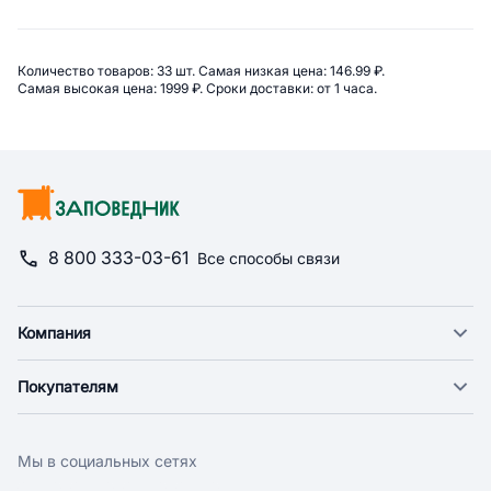
Сводная информация по катего
Количество товаров: 
33 шт. 
Самая низкая цена: 
146.99 ₽. 
Самая высокая цена: 
1999 ₽. 
Сроки доставки: 
от 1 часа. 
8 800 333-03-61
Все способы связи
Компания
О компании
Покупателям
Новости
Доставка
Фонд "Счастье в дом"
Оплата
Поставщикам
Мы в социальных сетях
Возврат
Арендодателям