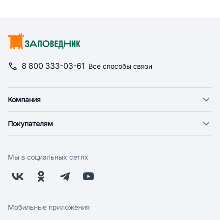
8 800 333-03-61
Все способы связи
Компания
О компании
Покупателям
Новости
Доставка
Фонд "Счастье в дом"
Оплата
Поставщикам
Мы в социальных сетях
Возврат
Арендодателям
Бонусная программа
Заводчикам
Магазины
Контакты
Скидки и акции
Обратная связь
Мобильные приложения
Бренды