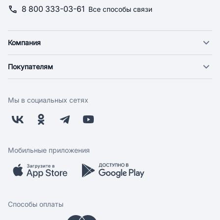
8 800 333-03-61
Все способы связи
Компания
О компании
Покупателям
Новости
Доставка
Фонд "Счастье в дом"
Оплата
Поставщикам
Мы в социальных сетях
Возврат
Арендодателям
Бонусная программа
Заводчикам
Магазины
Контакты
Скидки и акции
Обратная связь
Мобильные приложения
Бренды
Мобильное приложение
Вопрос-ответ
Способы оплаты