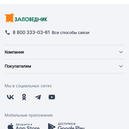
8 800 333-03-61
Все способы связи
Компания
О компании
Покупателям
Новости
Доставка
Фонд "Счастье в дом"
Оплата
Поставщикам
Мы в социальных сетях
Возврат
Арендодателям
Бонусная программа
Заводчикам
Магазины
Контакты
Скидки и акции
Обратная связь
Мобильные приложения
Бренды
Мобильное приложение