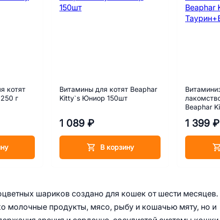
я котят
Витамины для котят Beaphar
Витамини
 250 г
Kitty`s Юниор 150шт
лакомств
Beaphar Ki
Таурин+Би
1 089 ₽
1 399 ₽
ину
В корзину
оцветных шариков создано для кошек от шести месяцев.
о молочные продукты, мясо, рыбу и кошачью мяту, но и