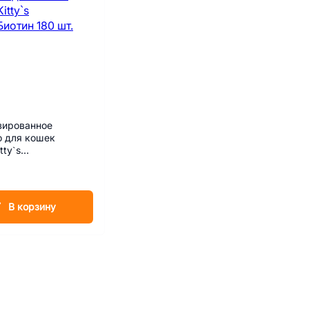
зированное
о для кошек
tty`s
отин 180 шт.
В корзину