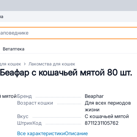
ма
Ветаптека
для кошек
Лакомства для кошек
Беафар с кошачьей мятой 80 шт.
Бренд
Beaphar
Возраст кошки
Для всех периодов
жизни
Вкус
С кошачьей мятой
ШтрихКод
8711231105762
Все характеристики
Описание