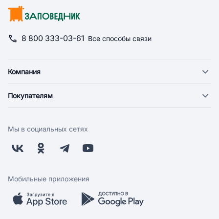
8 800 333-03-61
Все способы связи
Компания
О компании
Покупателям
Новости
Доставка
Фонд "Счастье в дом"
Оплата
Поставщикам
Мы в социальных сетях
Возврат
Арендодателям
Бонусная программа
Заводчикам
Магазины
Контакты
Скидки и акции
Обратная связь
Мобильные приложения
Бренды
Мобильное приложение
Вопрос-ответ