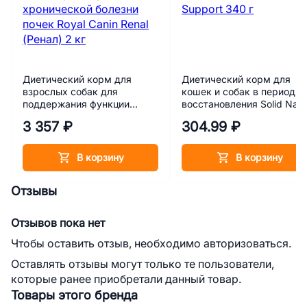
Диетический корм для
Диетический корм для
взрослых собак для
кошек и собак в период
поддержания функции
восстановления Solid Natu
почек при острой или
Vet Diet Recovery Support
3 357 ₽
304.99 ₽
хронической болезни почек
340 г
Royal Canin Renal (Ренал) 2
кг
В корзину
В корзину
Отзывы
Отзывов пока нет
Чтобы оставить отзыв, необходимо авторизоваться.
Оставлять отзывы могут только те пользователи,
которые ранее приобретали данный товар.
Товары этого бренда