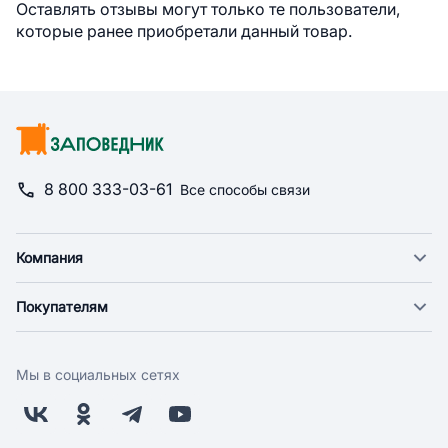
Оставлять отзывы могут только те пользователи,
которые ранее приобретали данный товар.
8 800 333-03-61
Все способы связи
Компания
О компании
Покупателям
Новости
Доставка
Фонд "Счастье в дом"
Оплата
Поставщикам
Мы в социальных сетях
Возврат
Арендодателям
Бонусная программа
Заводчикам
Магазины
Контакты