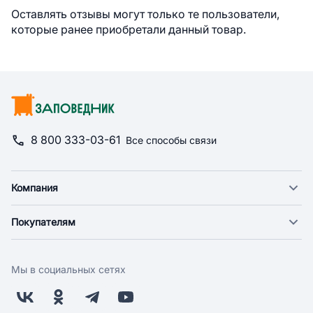
Оставлять отзывы могут только те пользователи,
которые ранее приобретали данный товар.
8 800 333-03-61
Все способы связи
Компания
О компании
Покупателям
Новости
Доставка
Фонд "Счастье в дом"
Оплата
Поставщикам
Мы в социальных сетях
Возврат
Арендодателям
Бонусная программа
Заводчикам