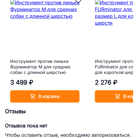
Инструмент против линьки
Инструмент против
Фурминатор M для средних
FURminator для соб
собак с длинной шерстью
для короткой шерс
3 499 ₽
2 276 ₽
В корзину
В корз
Отзывы
Отзывов пока нет
Чтобы оставить отзыв, необходимо авторизоваться.