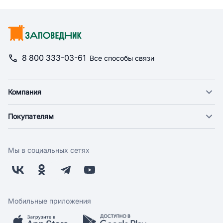
8 800 333-03-61
Все способы связи
Компания
О компании
Покупателям
Новости
Доставка
Фонд "Счастье в дом"
Оплата
Поставщикам
Мы в социальных сетях
Возврат
Арендодателям
Бонусная программа
Заводчикам
Магазины
Контакты
Скидки и акции
Обратная связь
Мобильные приложения
Бренды