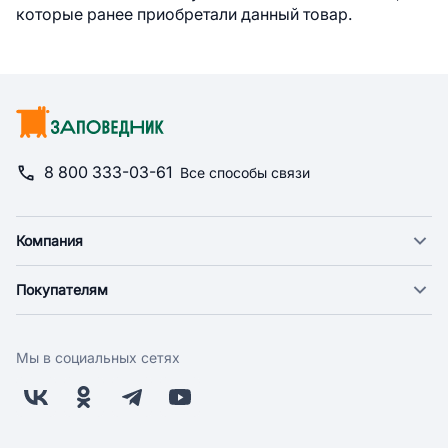
которые ранее приобретали данный товар.
8 800 333-03-61
Все способы связи
Компания
О компании
Покупателям
Новости
Доставка
Фонд "Счастье в дом"
Оплата
Поставщикам
Мы в социальных сетях
Возврат
Арендодателям
Бонусная программа
Заводчикам
Магазины
Контакты